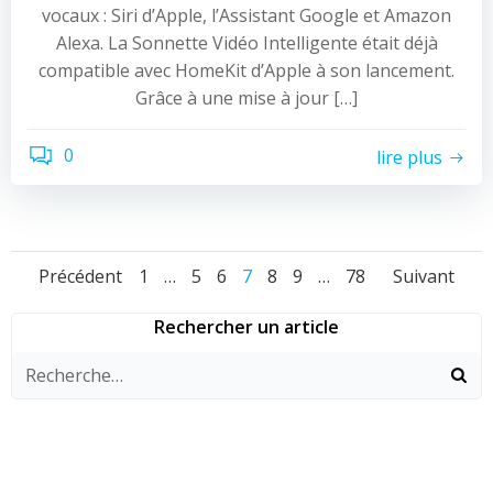
vocaux : Siri d’Apple, l’Assistant Google et Amazon
Alexa. La Sonnette Vidéo Intelligente était déjà
compatible avec HomeKit d’Apple à son lancement.
Grâce à une mise à jour […]
0
lire plus
Navigation
Navigation
Navi
Page
Page
Page
Page
Page
Page
Page
Précédent
1
…
5
6
7
8
9
…
78
Suivant
des
des
des
Rechercher un article
articles
articles
artic