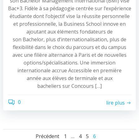
son Bachelor Management International (BMI) visé
Bac+3. Fidèle à sa pédagogie centrée sur l‘expérience
étudiante dont l‘objectif vise la réussite personnelle
et professionnelle, la Business School innove en
ajoutant aux éléments fondateurs de
son Bachelor, plus d‘internationalisation, plus de
flexibilité dans le choix du parcours et du campus
avec une filière alternance à Paris et de nouvelles
options/spécialisations. Une immersion
internationale accrue Accessible en première
année aux élèves de terminale et aux
bacheliers sur Concours […]
0
lire plus
Page
Page
Page
Page
Précédent
1
…
4
5
6