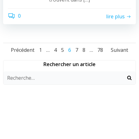
0
lire plus
Navigation
Navigation
Navi
Page
Page
Page
Page
Page
Page
Page
Précédent
1
…
4
5
6
7
8
…
78
Suivant
des
des
des
Rechercher un article
articles
articles
artic