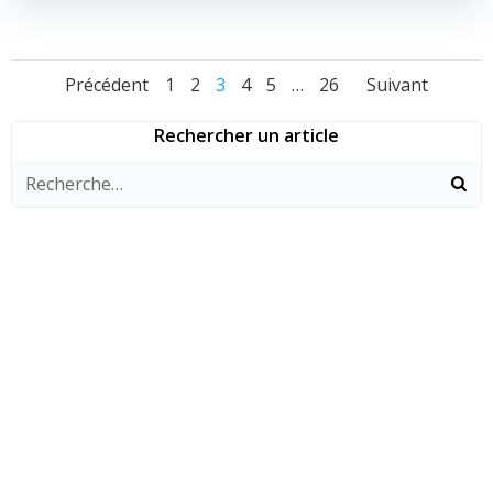
Navigation
Navigation
Navig
Page
Page
Page
Page
Page
Page
Précédent
1
2
3
4
5
…
26
Suivant
des
des
des
Rechercher un article
articles
articles
articl